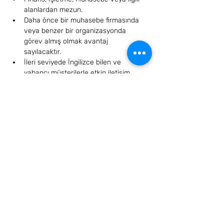
alanlardan mezun.
Daha önce bir muhasebe firmasında 
veya benzer bir organizasyonda 
görev almış olmak avantaj 
sayılacaktır.
İleri seviyede İngilizce bilen ve 
yabancı müşterilerle etkin iletişim 
kurabilen.
Liderlik ve yönetim becerilerine 
sahip, ekip yönetimi ve süreç 
iyileştirme konularında deneyimli.
Kurumsallaşma süreçlerinde görev 
almış ve organizasyonel gelişimi 
destekleyen projelerde yer almak 
avantaj sayılacaktır.
Dijitalleşme süreçlerine yatkın ve 
yeni teknolojilere adapte olabilen.
Güçlü iletişim becerilerine sahip, 
temsil yeteneği yüksek.
Detaylara önem veren, problem 
çözme becerisi gelişmiş.