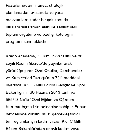
Pazarlamadan finansa, stratejik
planlamadan e-ticarete ve yasal
mevzuatlara kadar bir çok konuda
uluslararası uzman ekibi ile sayısız sivil
toplum örgütüne ve özel şirkete eğitim
programı sunmaktadır.
Kredo Academy, 3 Ekim 1988 tarihli ve 88
sayılı Resmî Gazete’de yayınlanarak
yürürlüğe giren Özel Okullar, Dershaneler
ve Kurs Yerleri Tüzüğü’nün 7(1) maddesi
uyarınca, KKTC Milli Eğitim Gençlik ve Spor
Bakanlığı’nın 30 Haziran 2013 tarih ve
565/13 No’lu “Özel Eğitim ve Öğretim
Kurumu Açma İzin belgesine sahiptir. Bunun
neticesinde kurumumuz, gerçekleştirdiği
tüm eğitimler için katılımcılara, KKTC Millî
Eğitim Bakanlığı’ndan onaylı katılım veya