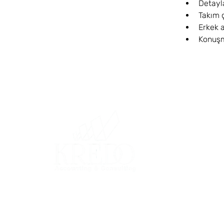
Detayl
Takım 
Erkek a
Konuşma
Kıbrıs'ta Güvenilir