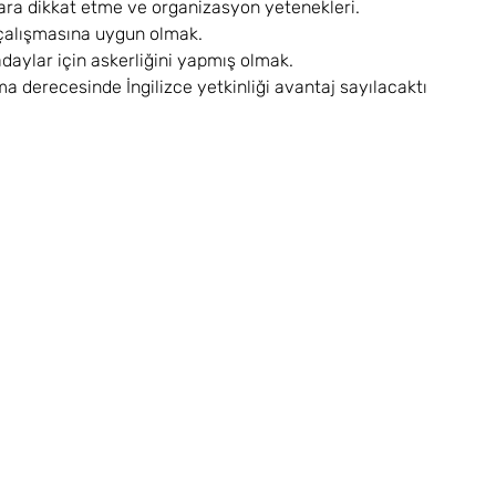
ara dikkat etme ve organizasyon yetenekleri.
çalışmasına uygun olmak.
daylar için askerliğini yapmış olmak.
 derecesinde İngilizce yetkinliği avantaj sayılacaktı
Hizmetlerimiz
Vergi ve Mali Hukuk Danışmanlığı
Bağımsız Denetim ve YMM
Şirket Kuruluşu Ve Danışmanlık
Muhasebe Ve Mali Müşavirlik
Çalışma İzni ve Uyum Danışmanlığı
Uluslararası Vergi Yapılandırması
Kurumsal Finansman Danışmanlığı