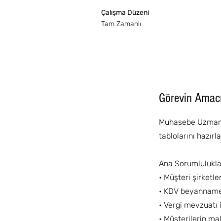
Çalışma Düzeni
Tam Zamanlı
Görevin Amac
Muhasebe Uzmanı, 
tablolarını hazır
Ana Sorumlulukla
• Müşteri şirketl
• KDV beyannamel
• Vergi mevzuatı i
• Müşterilerin mal