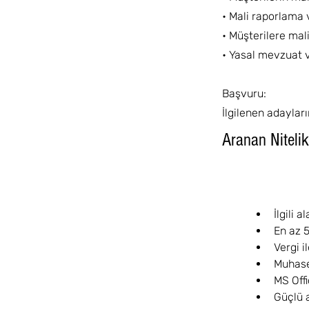
• Mali raporlama 
• Müşterilere ma
• Yasal mevzuat 
Başvuru:
İlgilenen adaylar
Aranan Nitelik
İlgili 
En az 5
Vergi i
Muhase
MS Off
Güçlü 